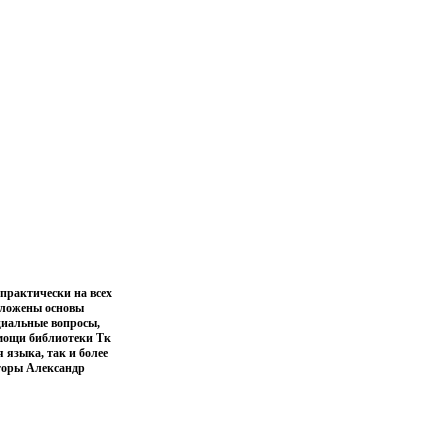
практически на всех
зложены основы
циальные вопросы,
омощи библиотеки Тк
 языка, так и более
торы Александр