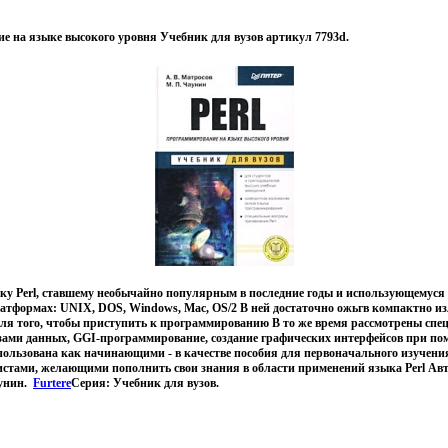
е на языке высокого уровня Учебник для вузов артикул 7793d.
ку Perl, ставшему необычайно популярным в последние годы и использующемуся 
атформах: UNIX, DOS, Windows, Mac, OS/2 В ней достаточно ожьгв компактно и
для того, чтобы приступить к программированию В то же время рассмотрены спе
базами данных, GGI-программирование, создание графических интерфейсов при п
ользована как начинающими - в качестве пособия для первоначального изучения
тами, желающими пополнить свои знания в области применений языка Perl Ав
унин.
Furtere
Серия: Учебник для вузов.