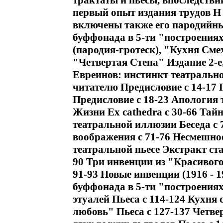
трактаты и пьесы, впоследстви
первый опыт издания трудов Н
включены также его пародийны
буффонада в 5-ти "построения
(пародия-гротеск), "Кухня Сме
"Четвертая Стена" Издание 2-
Евреинов: инстинкт театрально
читателю Предисловие c 14-17 
Предисловие c 18-23 Апология 
Жизни Ex cathedra c 30-66 Тайн
театральной иллюзии Беседа c
воображения c 71-76 Несмешно
театральной пьесе Экстракт ста
90 Три инвенции из "Красивого
91-93 Новые инвенции (1916 - 1
буффонада в 5-ти "построения
этуалей Пьеса c 114-124 Кухня 
любовь" Пьеса c 127-137 Четве