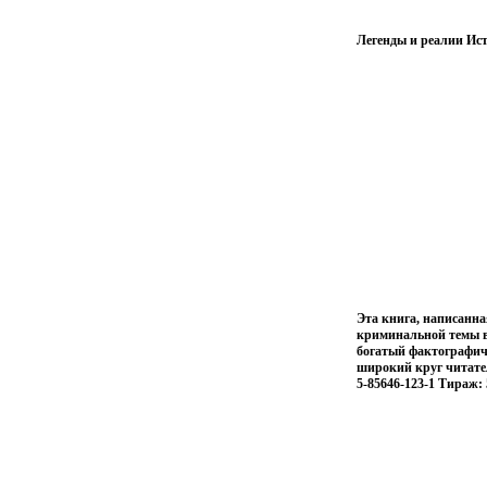
Легенды и реалии Ис
Эта книга, написанна
криминальной темы в
богатый фактографич
широкий круг читате
5-85646-123-1 Тираж: 