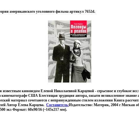
тория американского уголовного фильма артикул 7652d.
я известным киноведом Еленой Николаевной Карцевой - серьезное и глубокое исс
 кинематографе США Блестящая эрудиция автора, ожытн великолепное знание 
еский материал сочетаются с непринужденным стилем изложения Книга рассчит
лей Автор Елена Карцева.
Составитель:
Издательство: Материк, 2004 г Мягкая о
500 экз Формат: 60x90/16 (~145х217 мм).