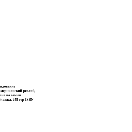
ледование
американский реалий,
ана на самый
бложка, 248 стр ISBN