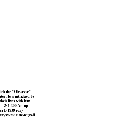
which the "Observer"
nter He is intrigued by
heir lives with him
d c 241-300 Автор
а В 1939 году
нцузской и немецкой