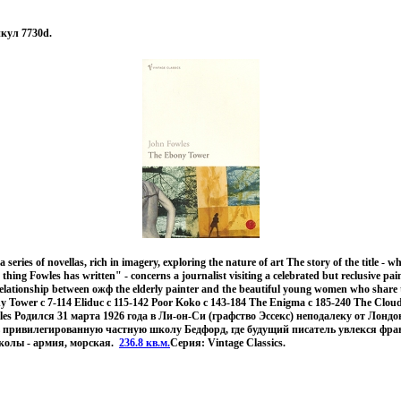
кул 7730d.
series of novellas, rich in imagery, exploring the nature of art The story of the title - 
 thing Fowles has written" - concerns a journalist visiting a celebrated but reclusive pai
relationship between ожф the elderly painter and the beautiful young women who share t
Tower c 7-114 Eliduc c 115-142 Poor Koko c 143-184 The Enigma c 185-240 The Clou
es Родился 31 марта 1926 года в Ли-он-Си (графство Эссекс) неподалеку от Лондон
в привилегированную частную школу Бедфорд, где будущий писатель увлекся фра
колы - армия, морская.
236.8 кв.м.
Серия: Vintage Classics.