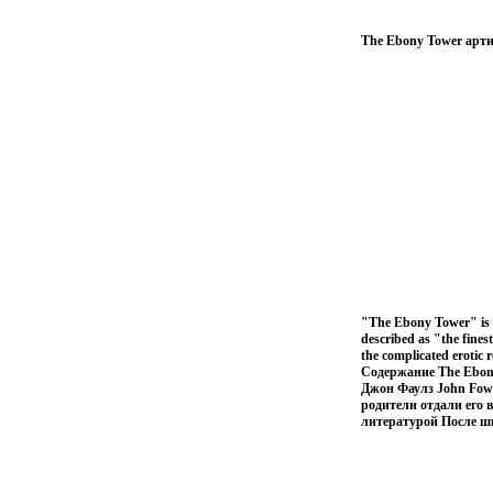
The Ebony Tower арти
"The Ebony Tower" is a 
described as "the finest
the complicated erotic 
Содержание The Ebony 
Джон Фаулз John Fowl
родители отдали его 
литературой После ш