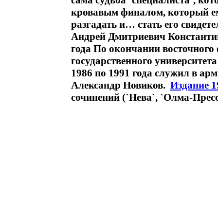
сама судьба `специалиста`, ко
кровавым финалом, который ем
разгадать и… стать его свиде
Андрей Дмитриевич Константин
года По окончании восточного
государственного университета
1986 по 1991 года служил в ар
Александр Новиков.
Издание 1
сочинений (`Нева`, `Олма-Пресс